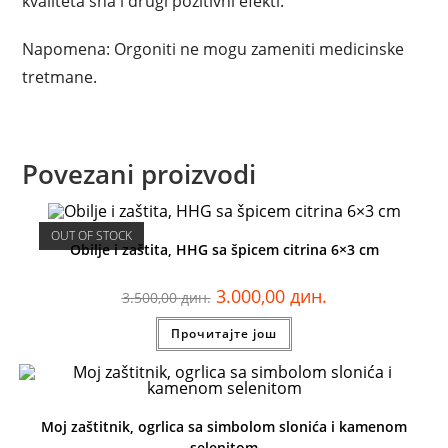
kvaliteta sna i drugi pozitivni efekti.
Napomena: Orgoniti ne mogu zameniti medicinske
tretmane.
Povezani proizvodi
OUT OF STOCK
Obilje i zaštita, HHG sa špicem citrina 6×3 cm
3.000,00
дин.
3.500,00
дин.
Прочитајте још
Moj zaštitnik, ogrlica sa simbolom slonića i kamenom
selenitom