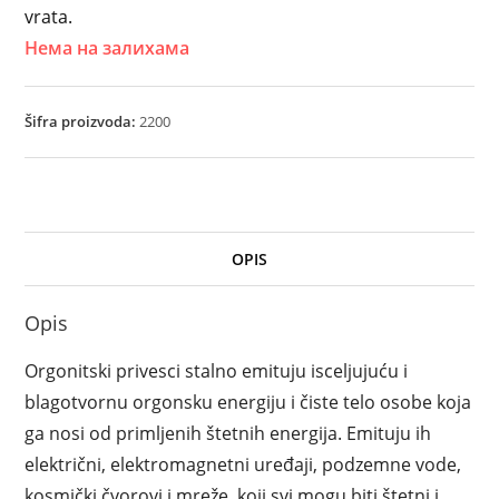
vrata.
Нема на залихама
Šifra proizvoda:
2200
OPIS
Opis
Orgonitski privesci stalno emituju isceljujuću i
blagotvornu orgonsku energiju i čiste telo osobe koja
ga nosi od primljenih štetnih energija. Emituju ih
električni, elektromagnetni uređaji, podzemne vode,
kosmički čvorovi i mreže, koji svi mogu biti štetni i