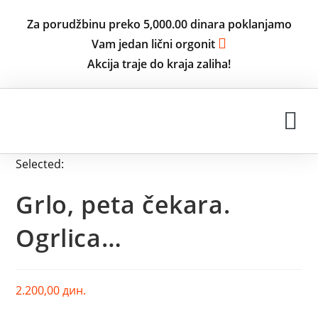
Za porudžbinu preko 5,000.00 dinara poklanjamo
Vam jedan lični orgonit
Akcija traje do kraja zaliha!
ISKUSTVA KORISNIKA
Selected:
Grlo, peta čekara.
Ogrlica…
2.200,00
дин.