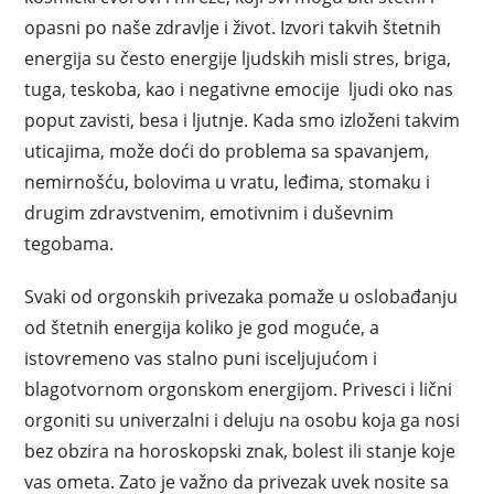
opasni po naše zdravlje i život. Izvori takvih štetnih
energija su često energije ljudskih misli stres, briga,
tuga, teskoba, kao i negativne emocije ljudi oko nas
poput zavisti, besa i ljutnje. Kada smo izloženi takvim
uticajima, može doći do problema sa spavanjem,
nemirnošću, bolovima u vratu, leđima, stomaku i
drugim zdravstvenim, emotivnim i duševnim
tegobama.
Svaki od orgonskih privezaka pomaže u oslobađanju
od štetnih energija koliko je god moguće, a
istovremeno vas stalno puni isceljujućom i
blagotvornom orgonskom energijom. Privesci i lični
orgoniti su univerzalni i deluju na osobu koja ga nosi
bez obzira na horoskopski znak, bolest ili stanje koje
vas ometa. Zato je važno da privezak uvek nosite sa