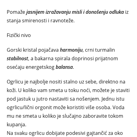
Pomaže
jasnijem izražavanju misli i donošenju odluka
iz
stanja smirenosti i ravnoteže.
Fizički nivo
Gorski kristal pojačava
harmoniju
, crni turmalin
stabilnost
, a bakarna spirala doprinosi prijatnom
osećaju energetskog
balansa
.
Ogrlicu je najbolje nositi stalno uz sebe, direktno na
koži. U koliko vam smeta u toku noći, možete je staviti
pod jastuk u jutro nastaviti sa nošenjem. Jednu istu
ogrlicu/lični orgonit može koristiti više osoba. Voda
mu ne smeta u koliko je slučajno zaboravite tokom
kupanja.
Na svaku ogrlicu dobijate podesivi gajtančić za oko