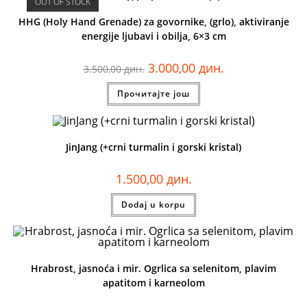
OUT OF STOCK
HHG (Holy Hand Grenade) za govornike, (grlo), aktiviranje
energije ljubavi i obilja, 6×3 cm
3.000,00
дин.
3.500,00
дин.
Прочитајте још
JinJang (+crni turmalin i gorski kristal)
1.500,00
дин.
Dodaj u korpu
Hrabrost, jasnoća i mir. Ogrlica sa selenitom, plavim
apatitom i karneolom