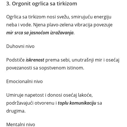
3. Orgonit ogrlica sa tirkizom
Ogrlica sa
tirkizom
nosi svežu, smirujuću energiju
neba i vode. Njena plavo‑zelena vibracija povezuje
mir srca sa jasnoćom izražavanja
.
Duhovni nivo
Podstiče
iskrenost
prema sebi, unutrašnji mir i osećaj
povezanosti sa sopstvenom istinom.
Emocionalni nivo
Umiruje napetost i donosi osećaj lakoće,
podržavajući otvorenu i
toplu komunikaciju
sa
drugima.
Mentalni nivo