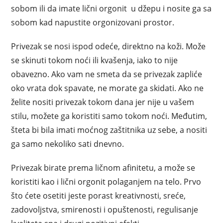
sobom ili da imate lični orgonit u džepu i nosite ga sa
sobom kad napustite orgonizovani prostor.
Privezak se nosi ispod odeće, direktno na koži. Može
se skinuti tokom noći ili kvašenja, iako to nije
obavezno. Ako vam ne smeta da se privezak zapliće
oko vrata dok spavate, ne morate ga skidati. Ako ne
želite nositi privezak tokom dana jer nije u vašem
stilu, možete ga koristiti samo tokom noći. Međutim,
šteta bi bila imati moćnog zaštitnika uz sebe, a nositi
ga samo nekoliko sati dnevno.
Privezak birate prema ličnom afinitetu, a može se
koristiti kao i lični orgonit polaganjem na telo. Prvo
što ćete osetiti jeste porast kreativnosti, sreće,
zadovoljstva, smirenosti i opuštenosti, regulisanje