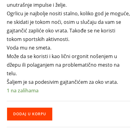
unutrašnje impulse i želje.
Ogrlicu je najbolje nositi stalno, koliko god je moguće,
ne skidati je tokom noći, osim u slučaju da vam se
gajtančić zapliće oko vrata. Takođe se ne koristi
tokom sportskih aktivnosti.
Voda mu ne smeta.
Može da se koristi i kao lični orgonit nošenjem u
džepu ili polaganjem na problematično mesto na
telu.
Šaljem je sa podesivim gajtančićem za oko vrata.
1 na zalihama
DODAJ U KORPU