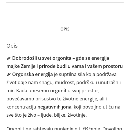
OPIS
Opis
🌿
Dobrodošli u svet orgonita – gde se energija
majke Zemlje i prirode budi u vama i vašem prostoru
🌿
Orgonska energija
je suptilna sila koja podržava
život daje nam snagu, mudrost, podršku i unutrašnji
mir. Kada unesemo
orgonit
u svoj prostor,
povećavamo prisustvo te životne energije, ali i
koncentraciju
negativnih jona
, koji povoljno utiču na
sve što je živo – ljude, biljke, životinje.
Orgoniti ne zahtevaju punjenje niti čišćenje. Dovoljno