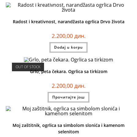
Radost i kreativnost, narandžasta ogrlica Drvo života
2.200,00
дин.
Dodaj u korpu
OUT OF STOCK
Grlo, peta čekara. Ogrlica sa tirkizom
2.200,00
дин.
Прочитајте још
Moj zaštitnik, ogrlica sa simbolom slonića i kamenom
selenitom