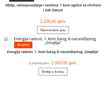
Obilje, samopouzdanje i svetlost. 1 kom ogrlice sa citrinom
i 24K zlatom
2.200,00
дин.
Прочитајте још
АКЦИЈА!
Energija radosti, 1. kom žutog ili narandžastog „Smajlija“
2.000,00
дин.
2.200,00
дин.
Dodaj u korpu