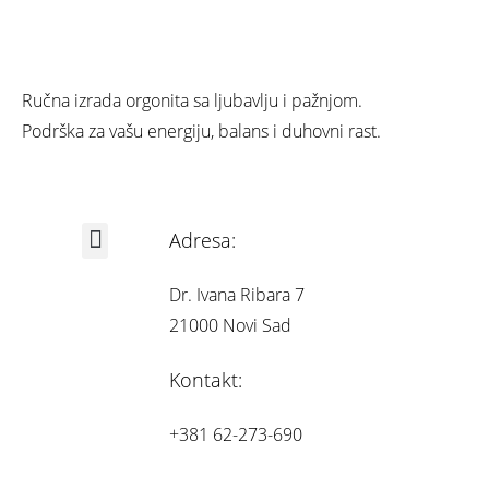
Ručna izrada orgonita sa ljubavlju i pažnjom.
Podrška za vašu energiju, balans i duhovni rast.
Adresa:
Iskustva korisnika
Dr. Ivana Ribara 7
21000 Novi Sad
Kontakt:
+381 62-273-690