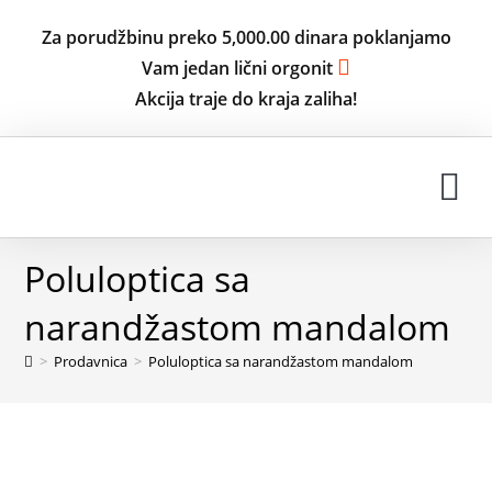
Za porudžbinu preko 5,000.00 dinara poklanjamo
Vam jedan lični orgonit
Akcija traje do kraja zaliha!
ISKUSTVA KORISNIKA
Poluloptica sa
narandžastom mandalom
>
Prodavnica
>
Poluloptica sa narandžastom mandalom