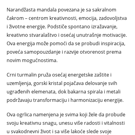
Narandžasta mandala povezana je sa sakralnom
čakrom – centrom kreativnosti, emocija, zadovoljstva
i životne energije. Podstiče spontano izražavanje,
kreativno stvaralaštvo i osećaj unutrašnje motivacije.
Ova energija može pomoći da se probudi inspiracija,
poveća samopouzdanje i razvije otvorenost prema
novim mogućnostima.
Crni turmalin pruža osećaj energetske zaštite i
uzemljenja, gorski kristal pojačava delovanje svih
ugrađenih elemenata, dok bakarna spirala i metali
podržavaju transformaciju i harmonizaciju energije.
Ova ogrlica namenjena je svima koji žele da probude
svoju kreativnu snagu, unesu više radosti i vitalnosti
u svakodnevni život i sa više lakoće slede svoje