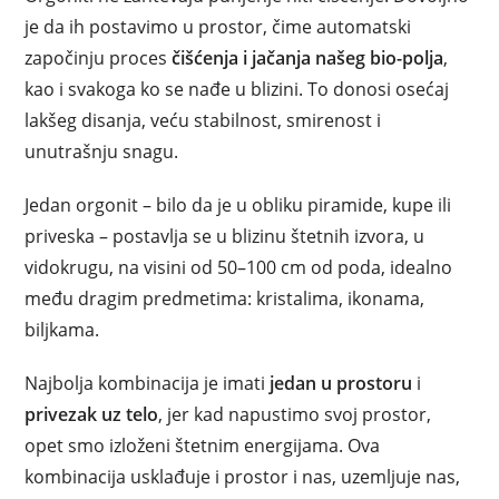
je da ih postavimo u prostor, čime automatski
započinju proces
čišćenja i jačanja našeg bio-polja
,
kao i svakoga ko se nađe u blizini. To donosi osećaj
lakšeg disanja, veću stabilnost, smirenost i
unutrašnju snagu.
Jedan orgonit – bilo da je u obliku piramide, kupe ili
priveska – postavlja se u blizinu štetnih izvora, u
vidokrugu, na visini od 50–100 cm od poda, idealno
među dragim predmetima: kristalima, ikonama,
biljkama.
Najbolja kombinacija je imati
jedan u prostoru
i
privezak uz telo
, jer kad napustimo svoj prostor,
opet smo izloženi štetnim energijama. Ova
kombinacija usklađuje i prostor i nas, uzemljuje nas,