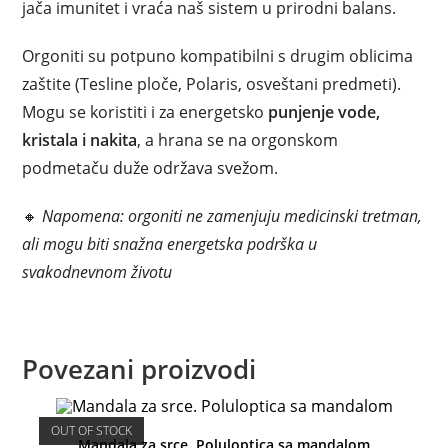
jača imunitet i vraća naš sistem u prirodni balans.
Orgoniti su potpuno kompatibilni s drugim oblicima
zaštite (Tesline ploče, Polaris, osveštani predmeti).
Mogu se koristiti i za energetsko
punjenje vode,
kristala i nakita
, a hrana se na orgonskom
podmetaču duže održava svežom.
🔸
Napomena: orgoniti ne zamenjuju medicinski tretman,
ali mogu biti snažna energetska podrška u
svakodnevnom životu
Povezani proizvodi
OUT OF STOCK
Mandala za srce. Poluloptica sa mandalom