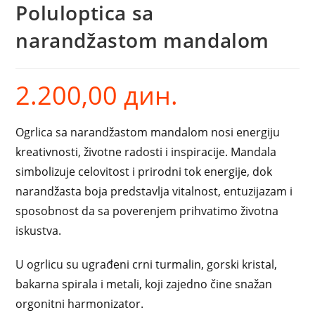
Poluloptica sa
narandžastom mandalom
2.200,00
дин.
Ogrlica sa narandžastom mandalom nosi energiju
kreativnosti, životne radosti i inspiracije. Mandala
simbolizuje celovitost i prirodni tok energije, dok
narandžasta boja predstavlja vitalnost, entuzijazam i
sposobnost da sa poverenjem prihvatimo životna
iskustva.
U ogrlicu su ugrađeni crni turmalin, gorski kristal,
bakarna spirala i metali, koji zajedno čine snažan
orgonitni harmonizator.