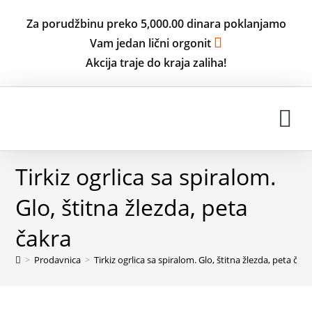
Za porudžbinu preko 5,000.00 dinara poklanjamo
Vam jedan lični orgonit
Akcija traje do kraja zaliha!
ISKUSTVA KORISNIKA
Tirkiz ogrlica sa spiralom.
Glo, štitna žlezda, peta
čakra
>
Prodavnica
>
Tirkiz ogrlica sa spiralom. Glo, štitna žlezda, peta čakr