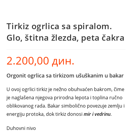
Tirkiz ogrlica sa spiralom.
Glo, štitna žlezda, peta čakra
2.200,00
дин.
Orgonit ogrlica sa tirkizom ušuškanim u bakar
U ovoj ogrlici
tirkiz je nežno obuhvaćen bakrom
, čime
je naglašena njegova prirodna lepota i toplina ručno
oblikovanog rada. Bakar simbolično povezuje zemlju i
energiju protoka, dok tirkiz donosi
mir i vedrinu
.
Duhovni nivo