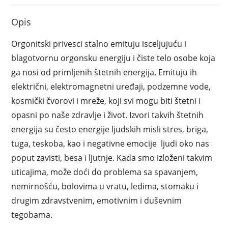
Opis
Orgonitski privesci stalno emituju isceljujuću i
blagotvornu orgonsku energiju i čiste telo osobe koja
ga nosi od primljenih štetnih energija. Emituju ih
električni, elektromagnetni uređaji, podzemne vode,
kosmički čvorovi i mreže, koji svi mogu biti štetni i
opasni po naše zdravlje i život. Izvori takvih štetnih
energija su često energije ljudskih misli stres, briga,
tuga, teskoba, kao i negativne emocije ljudi oko nas
poput zavisti, besa i ljutnje. Kada smo izloženi takvim
uticajima, može doći do problema sa spavanjem,
nemirnošću, bolovima u vratu, leđima, stomaku i
drugim zdravstvenim, emotivnim i duševnim
tegobama.