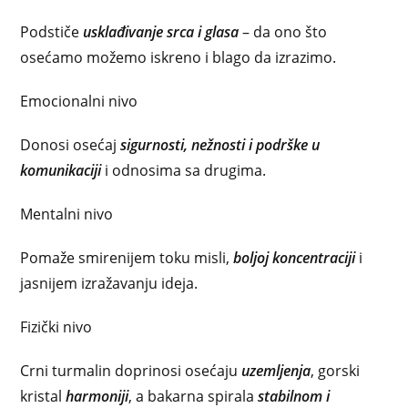
Podstiče
usklađivanje srca i glasa
– da ono što
osećamo možemo iskreno i blago da izrazimo.
Emocionalni nivo
Donosi osećaj
sigurnosti, nežnosti i podrške u
komunikaciji
i odnosima sa drugima.
Mentalni nivo
Pomaže smirenijem toku misli,
boljoj koncentraciji
i
jasnijem izražavanju ideja.
Fizički nivo
Crni turmalin doprinosi osećaju
uzemljenja
, gorski
kristal
harmoniji
, a bakarna spirala
stabilnom i