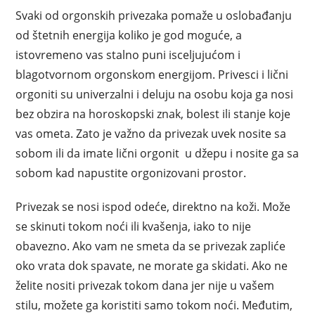
Svaki od orgonskih privezaka pomaže u oslobađanju
od štetnih energija koliko je god moguće, a
istovremeno vas stalno puni isceljujućom i
blagotvornom orgonskom energijom. Privesci i lični
orgoniti su univerzalni i deluju na osobu koja ga nosi
bez obzira na horoskopski znak, bolest ili stanje koje
vas ometa. Zato je važno da privezak uvek nosite sa
sobom ili da imate lični orgonit u džepu i nosite ga sa
sobom kad napustite orgonizovani prostor.
Privezak se nosi ispod odeće, direktno na koži. Može
se skinuti tokom noći ili kvašenja, iako to nije
obavezno. Ako vam ne smeta da se privezak zapliće
oko vrata dok spavate, ne morate ga skidati. Ako ne
želite nositi privezak tokom dana jer nije u vašem
stilu, možete ga koristiti samo tokom noći. Međutim,