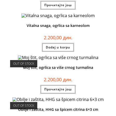
Прочитајте још
Vitalna snaga, ogrlica sa karneolom
2.200,00
дин.
Dodaj u korpu
OUT OF STOCK
Moj štit, ogrlica sa više crnog turmalina
2.200,00
дин.
Прочитајте још
OUT OF STOCK
Obilje i zaštita, HHG sa špicem citrina 6×3 cm