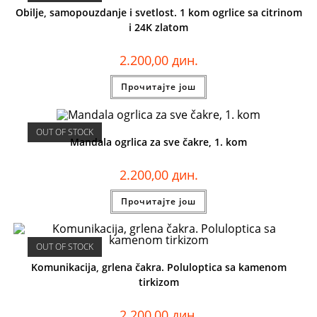
Obilje, samopouzdanje i svetlost. 1 kom ogrlice sa citrinom
i 24K zlatom
2.200,00
дин.
Прочитајте још
OUT OF STOCK
Mandala ogrlica za sve čakre, 1. kom
2.200,00
дин.
Прочитајте још
OUT OF STOCK
Komunikacija, grlena čakra. Poluloptica sa kamenom
tirkizom
2.200,00
дин.