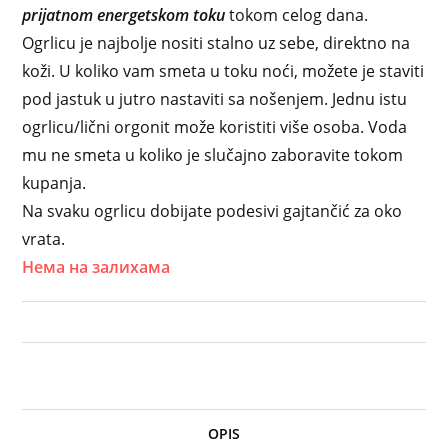
prijatnom energetskom toku
tokom celog dana.
Ogrlicu je najbolje nositi stalno uz sebe, direktno na
koži. U koliko vam smeta u toku noći, možete je staviti
pod jastuk u jutro nastaviti sa nošenjem. Jednu istu
ogrlicu/lični orgonit može koristiti više osoba. Voda
mu ne smeta u koliko je slučajno zaboravite tokom
kupanja.
Na svaku ogrlicu dobijate podesivi gajtančić za oko
vrata.
Нема на залихама
OPIS