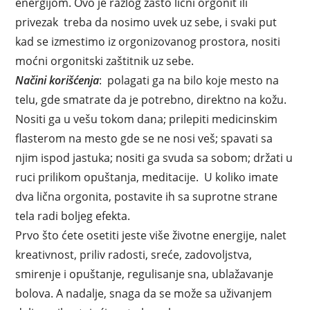
energijom. Ovo je razlog zašto lični orgonit ili
privezak treba da nosimo uvek uz sebe, i svaki put
kad se izmestimo iz orgonizovanog prostora, nositi
moćni orgonitski zaštitnik uz sebe.
Načini korišćenja
: polagati ga na bilo koje mesto na
telu, gde smatrate da je potrebno, direktno na kožu.
Nositi ga u vešu tokom dana; prilepiti medicinskim
flasterom na mesto gde se ne nosi veš; spavati sa
njim ispod jastuka; nositi ga svuda sa sobom; držati u
ruci prilikom opuštanja, meditacije. U koliko imate
dva lična orgonita, postavite ih sa suprotne strane
tela radi boljeg efekta.
Prvo što ćete osetiti jeste više životne energije, nalet
kreativnost, priliv radosti, sreće, zadovoljstva,
smirenje i opuštanje, regulisanje sna, ublažavanje
bolova. A nadalje, snaga da se može sa uživanjem