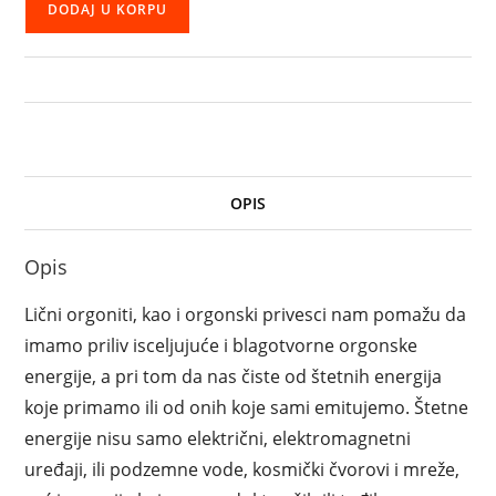
DODAJ U KORPU
OPIS
Opis
Lični orgoniti, kao i orgonski privesci nam pomažu da
imamo priliv isceljujuće i blagotvorne orgonske
energije, a pri tom da nas čiste od štetnih energija
koje primamo ili od onih koje sami emitujemo. Štetne
energije nisu samo električni, elektromagnetni
uređaji, ili podzemne vode, kosmički čvorovi i mreže,