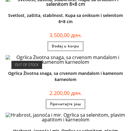
Svetlost, zaštita, stabilnost. Kupa sa oniksom i selenitom
8×8 cm
3.500,00
дин.
Dodaj u korpu
OUT OF STOCK
Ogrlica Životna snaga, sa crvenom mandalom i kamenom
karneolom
2.200,00
дин.
Прочитајте још
Hrabrost, jasnoća i mir. Ogrlica sa selenitom, plavim