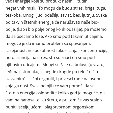
već i energije koje su produkt naših ili tuđih
negativnih misli. To mogu da budu stres, briga, tuga,
teskoba. Mnogi ljudi odašilju zavist, bes, ljutnju. Svaka
od takvih štetnih energija će narušavati naše bio-
polje, (kao i bio polje onog ko ih odašilje), pa možemo
da se osećamo loše. Ako smo pod takvim uticajima,
moguće je da imamo problem sa spavanjem,
rasejanost, nesposobnost fokusiranja i koncentracije,
netolerancija na stres, što su znaci da smo pod
njihovim uticajem. Mnogi se žale na bolove (u vratu,
leđima), stomaku, ili negde drugde po telu “ ničim
izazvanim“. Lični orgoniti, i privesci rade na osobu
koja ga nosi. Svaki od njih će vam pomoći da se
štetnih energija oslobodite koliko god je moguće, da
vam ne nanose toliku štetu, a pri tom će vas stalno
puniti isceljujućom i blagotvornom orgonskom