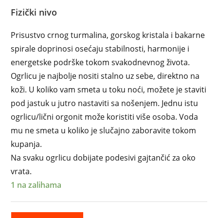
Fizički nivo
Prisustvo crnog turmalina, gorskog kristala i bakarne
spirale doprinosi osećaju stabilnosti, harmonije i
energetske podrške tokom svakodnevnog života.
Ogrlicu je najbolje nositi stalno uz sebe, direktno na
koži. U koliko vam smeta u toku noći, možete je staviti
pod jastuk u jutro nastaviti sa nošenjem. Jednu istu
ogrlicu/lični orgonit može koristiti više osoba. Voda
mu ne smeta u koliko je slučajno zaboravite tokom
kupanja.
Na svaku ogrlicu dobijate podesivi gajtančić za oko
vrata.
1 na zalihama