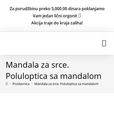
Za porudžbinu preko 5,000.00 dinara poklanjamo
Vam jedan lični orgonit
Akcija traje do kraja zaliha!
ISKUSTVA KORISNIKA
Mandala za srce.
Poluloptica sa mandalom
>
Prodavnica
>
Mandala za srce. Poluloptica sa mandalom