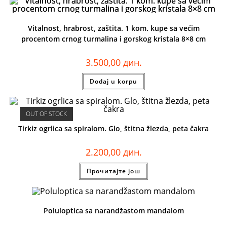
Vitalnost, hrabrost, zaštita. 1 kom. kupe sa većim
procentom crnog turmalina i gorskog kristala 8×8 cm
3.500,00
дин.
Dodaj u korpu
OUT OF STOCK
Tirkiz ogrlica sa spiralom. Glo, štitna žlezda, peta čakra
2.200,00
дин.
Прочитајте још
Poluloptica sa narandžastom mandalom