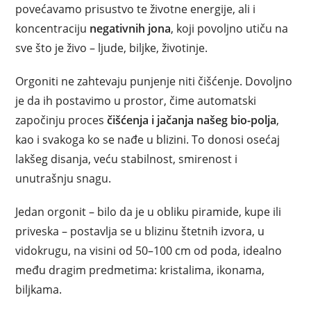
povećavamo prisustvo te životne energije, ali i
koncentraciju
negativnih jona
, koji povoljno utiču na
sve što je živo – ljude, biljke, životinje.
Orgoniti ne zahtevaju punjenje niti čišćenje. Dovoljno
je da ih postavimo u prostor, čime automatski
započinju proces
čišćenja i jačanja našeg bio-polja
,
kao i svakoga ko se nađe u blizini. To donosi osećaj
lakšeg disanja, veću stabilnost, smirenost i
unutrašnju snagu.
Jedan orgonit – bilo da je u obliku piramide, kupe ili
priveska – postavlja se u blizinu štetnih izvora, u
vidokrugu, na visini od 50–100 cm od poda, idealno
među dragim predmetima: kristalima, ikonama,
biljkama.