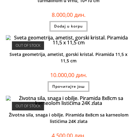
turmalinom u vrhu, 10×10 cm
8.000,00
дин.
Dodaj u korpu
OUT OF STOCK
Sveta geometrija, ametist, gorski kristal. Piramida 11,5 x
11,5 cm
10.000,00
дин.
Прочитајте још
OUT OF STOCK
Životna sila, snaga i obilje. Piramida 8x8cm sa karneolom
listićima 24K zlata
4.500,00
дин.