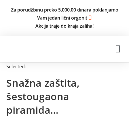
Za porudžbinu preko 5,000.00 dinara poklanjamo
Vam jedan lični orgonit
Akcija traje do kraja zaliha!
ISKUSTVA KORISNIKA
Selected:
Snažna zaštita,
šestougaona
piramida…