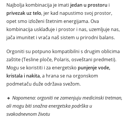
Najbolja kombinacija je imati
jedan u prostoru
i
privezak uz telo
, jer kad napustimo svoj prostor,
opet smo izloženi štetnim energijama. Ova
kombinacija usklađuje i prostor i nas, uzemljuje nas,
jača imunitet i vraća naš sistem u prirodni balans.
Orgoniti su potpuno kompatibilni s drugim oblicima
zaštite (Tesline ploče, Polaris, osveštani predmeti).
Mogu se koristiti i za energetsko
punjenje vode,
kristala i nakita
, a hrana se na orgonskom
podmetaču duže održava svežom.
🔸
Napomena: orgoniti ne zamenjuju medicinski tretman,
ali mogu biti snažna energetska podrška u
svakodnevnom životu