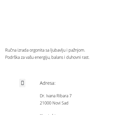
Ručna izrada orgonita sa ljubavlju i pažnjom.
Podrška za vašu energiju, balans i duhovni rast.
Adresa:
Iskustva korisnika
Dr. Ivana Ribara 7
21000 Novi Sad