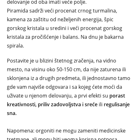
delovanje od oba imati veće polje.
Piramida sadrži veći procenat crnog turmalina,
kamena za zaštitu od neželjenih energija, špic
gorskog kristala u sredini i veći procenat gorskog
kristala za pročišćenje i balans. Na dnu je bakarna
spirala.
Postavite je u blizini štetnog zračenja, na vidno
mesto, na visinu oko 50-150 cm, da nije zaturena ili
sklonjena iz a drugih predmeta, ili jednostavno tamo
gde vam najviše odgovara i sa kojeg ćete moći da
uživate u njenom delovanju, a prvi efekti su
porast
kreativnosti, priliv zadovoljstva i sreće
ili
regulisanje
sna.
Napomena: orgoniti ne mogu zameniti medicinske
tretmane, ali mogu biti veoma korisna potpora