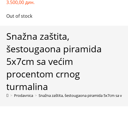
3.500,00
дин.
Out of stock
Snažna zaštita,
šestougaona piramida
5x7cm sa većim
procentom crnog
turmalina
>
Prodavnica
>
Snažna zaštita, šestougaona piramida 5x7cm sa već