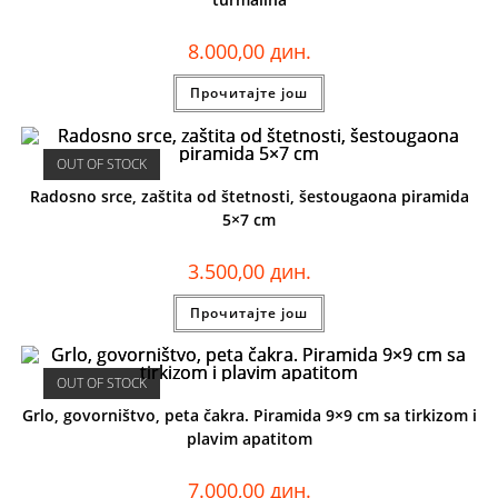
8.000,00
дин.
Прочитајте још
OUT OF STOCK
Radosno srce, zaštita od štetnosti, šestougaona piramida
5×7 cm
3.500,00
дин.
Прочитајте још
OUT OF STOCK
Grlo, govorništvo, peta čakra. Piramida 9×9 cm sa tirkizom i
plavim apatitom
7.000,00
дин.