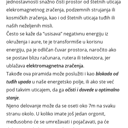
jednostavnosti snažno čisti prostor od štetnih uticaja
elekromagnetnog zračenja, podzemnih strujanja ili
kosmičkih zračenja, kao i od štetnih uticaja tuđih ili
naših neželjenih misli.
Često se kaže da “usisava” negativnu energiju iz
okruženja i aure, te je transformiše u korisnu
energiju, pa je odličan čuvar prostora, naročito ako
se postavi blizu računara, rutera ili televizora, jer
ublažava
elektromagnetna zračenja
.
Takođe ova piramida može poslužiti i kao
blokada od
tuđih upada
u naše energetsko polje, ili ako ste već
pod takvim uticajem, da ga
očisti i dovede u optimalno
stanje
.
Njeno delovanje može da se oseti oko 7m na svaku
stranu okolo. U koliko imate još jedan orgonit,
međusobno će se umrežavati i pojačavati, pa će