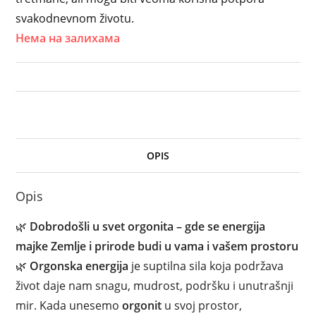
svakodnevnom životu.
Нема на залихама
OPIS
Opis
🌿
Dobrodošli u svet orgonita – gde se energija
majke Zemlje i prirode budi u vama i vašem prostoru
🌿
Orgonska energija
je suptilna sila koja podržava
život daje nam snagu, mudrost, podršku i unutrašnji
mir. Kada unesemo
orgonit
u svoj prostor,