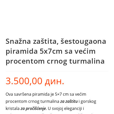
Snažna zaštita, šestougaona
piramida 5x7cm sa većim
procentom crnog turmalina
3.500,00
дин.
Ova savršena piramida je 5×7 cm sa većim
procentom crnog turmalina
za zaštitu
i gorskog
kristala
za pročišćenje
. U svojoj eleganciji i