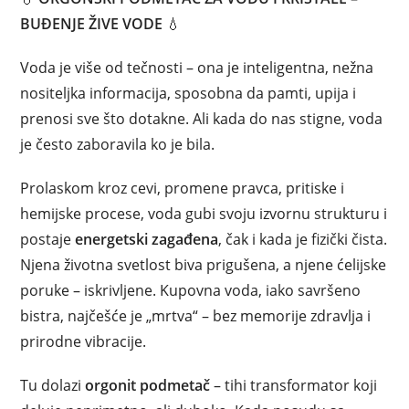
BUĐENJE ŽIVE VODE
💧
Voda je više od tečnosti – ona je inteligentna, nežna
nositeljka informacija, sposobna da pamti, upija i
prenosi sve što dotakne. Ali kada do nas stigne, voda
je često zaboravila ko je bila.
Prolaskom kroz cevi, promene pravca, pritiske i
hemijske procese, voda gubi svoju izvornu strukturu i
postaje
energetski zagađena
, čak i kada je fizički čista.
Njena životna svetlost biva prigušena, a njene ćelijske
poruke – iskrivljene. Kupovna voda, iako savršeno
bistra, najčešće je „mrtva“ – bez memorije zdravlja i
prirodne vibracije.
Tu dolazi
orgonit podmetač
– tihi transformator koji