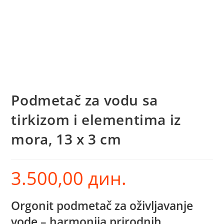
Podmetač za vodu sa
tirkizom i elementima iz
mora, 13 x 3 cm
3.500,00
дин.
Orgonit podmetač za oživljavanje
vode – harmonija prirodnih