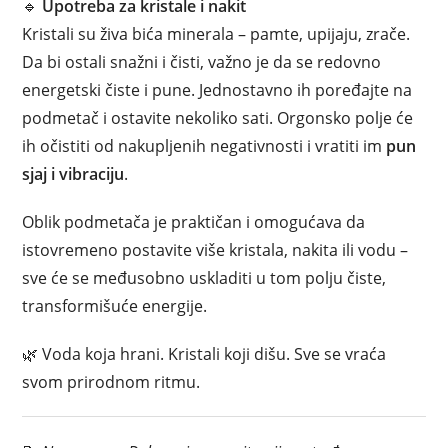
🔹
Upotreba za kristale i nakit
Kristali su živa bića minerala – pamte, upijaju, zrače.
Da bi ostali snažni i čisti, važno je da se redovno
energetski čiste i pune. Jednostavno ih poređajte na
podmetač i ostavite nekoliko sati. Orgonsko polje će
ih očistiti od nakupljenih negativnosti i vratiti im
pun
sjaj i vibraciju
.
Oblik podmetača je praktičan i omogućava da
istovremeno postavite više kristala, nakita ili vodu –
sve će se međusobno uskladiti u tom polju čiste,
transformišuće energije.
🌿 Voda koja hrani. Kristali koji dišu. Sve se vraća
svom prirodnom ritmu.