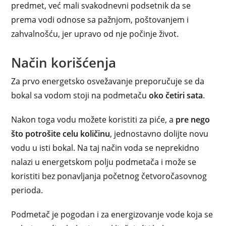
predmet, već mali svakodnevni podsetnik da se
prema vodi odnose sa pažnjom, poštovanjem i
zahvalnošću, jer upravo od nje počinje život.
Način korišćenja
Za prvo energetsko osvežavanje preporučuje se da
bokal sa vodom stoji na podmetaču
oko četiri sata
.
Nakon toga vodu možete koristiti za piće, a
pre nego
što potrošite celu količinu
, jednostavno dolijte novu
vodu u isti bokal. Na taj način voda se neprekidno
nalazi u energetskom polju podmetača i može se
koristiti bez ponavljanja početnog četvoročasovnog
perioda.
Podmetač je pogodan i za energizovanje vode koja se