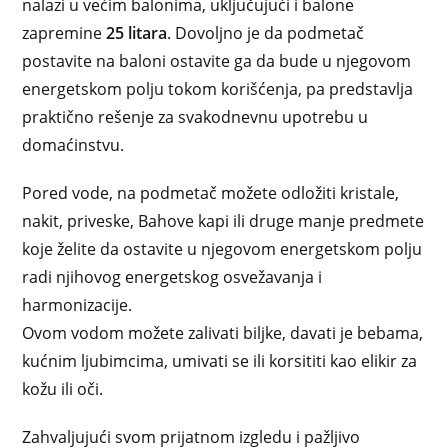
nalazi u većim balonima, uključujući i balone
zapremine
25 litara
. Dovoljno je da podmetač
postavite na baloni ostavite ga da bude u njegovom
energetskom polju tokom korišćenja, pa predstavlja
praktično rešenje za svakodnevnu upotrebu u
domaćinstvu.
Pored vode, na podmetač možete odložiti kristale,
nakit, priveske, Bahove kapi ili druge manje predmete
koje želite da ostavite u njegovom energetskom polju
radi njihovog energetskog osvežavanja i
harmonizacije.
Ovom vodom možete zalivati biljke, davati je bebama,
kućnim ljubimcima, umivati se ili korsititi kao elikir za
kožu ili oči.
Zahvaljujući svom prijatnom izgledu i pažljivo