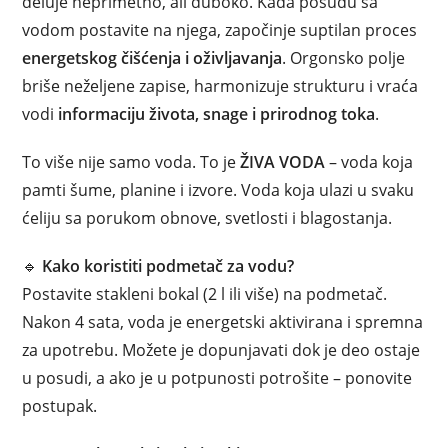
deluje neprimetno, ali duboko. Kada posudu sa
vodom postavite na njega, započinje suptilan proces
energetskog čišćenja i oživljavanja
. Orgonsko polje
briše neželjene zapise, harmonizuje strukturu i vraća
vodi
informaciju života, snage i prirodnog toka
.
To više nije samo voda. To je
ŽIVA VODA
– voda koja
pamti šume, planine i izvore. Voda koja ulazi u svaku
ćeliju sa porukom obnove, svetlosti i blagostanja.
🔹
Kako koristiti podmetač za vodu?
Postavite stakleni bokal (2 l ili više) na podmetač.
Nakon 4 sata, voda je energetski aktivirana i spremna
za upotrebu. Možete je dopunjavati dok je deo ostaje
u posudi, a ako je u potpunosti potrošite – ponovite
postupak.