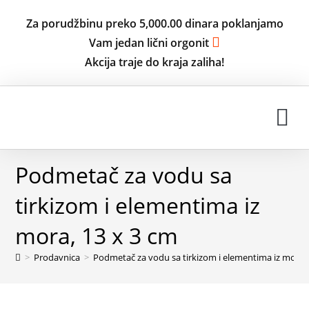
Za porudžbinu preko 5,000.00 dinara poklanjamo
Vam jedan lični orgonit
Akcija traje do kraja zaliha!
ISKUSTVA KORISNIKA
Podmetač za vodu sa
tirkizom i elementima iz
mora, 13 x 3 cm
>
Prodavnica
>
Podmetač za vodu sa tirkizom i elementima iz mora, 