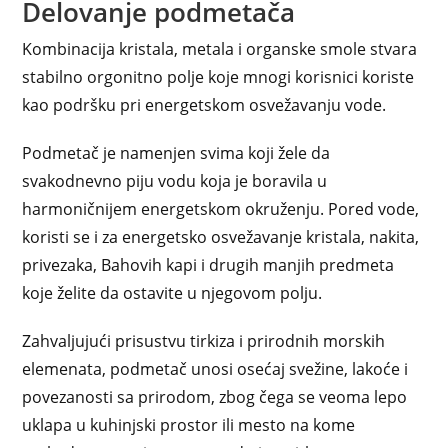
Delovanje podmetača
Kombinacija kristala, metala i organske smole stvara
stabilno orgonitno polje koje mnogi korisnici koriste
kao podršku pri energetskom osvežavanju vode.
Podmetač je namenjen svima koji žele da
svakodnevno piju vodu koja je boravila u
harmoničnijem energetskom okruženju. Pored vode,
koristi se i za energetsko osvežavanje kristala, nakita,
privezaka, Bahovih kapi i drugih manjih predmeta
koje želite da ostavite u njegovom polju.
Zahvaljujući prisustvu tirkiza i prirodnih morskih
elemenata, podmetač unosi osećaj svežine, lakoće i
povezanosti sa prirodom, zbog čega se veoma lepo
uklapa u kuhinjski prostor ili mesto na kome