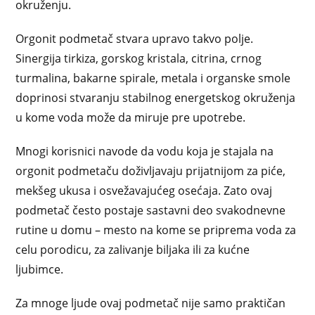
okruženju.
Orgonit podmetač stvara upravo takvo polje.
Sinergija tirkiza, gorskog kristala, citrina, crnog
turmalina, bakarne spirale, metala i organske smole
doprinosi stvaranju stabilnog energetskog okruženja
u kome voda može da miruje pre upotrebe.
Mnogi korisnici navode da vodu koja je stajala na
orgonit podmetaču doživljavaju prijatnijom za piće,
mekšeg ukusa i osvežavajućeg osećaja. Zato ovaj
podmetač često postaje sastavni deo svakodnevne
rutine u domu – mesto na kome se priprema voda za
celu porodicu, za zalivanje biljaka ili za kućne
ljubimce.
Za mnoge ljude ovaj podmetač nije samo praktičan