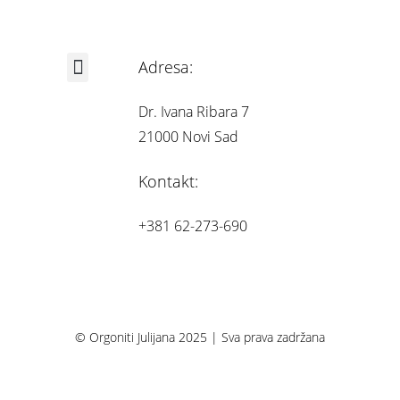
Adresa:
Iskustva korisnika
Dr. Ivana Ribara 7
21000 Novi Sad
Kontakt:
+381 62-273-690
© Orgoniti Julijana 2025 | Sva prava zadržana