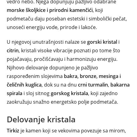
vedro nebo. Njega dopunjuju pažljivo odabrane
morske školjkice i prirodni kamenčići
, koji
podmetaču daju poseban estetski i simbolički pečat,
unoseći energiju vode, prirode i lakoće.
U njegovoj unutrašnjosti nalaze se
gorski kristal
i
citrin
, kristali visoke vibracije poznati po tome što
pojačavaju, pročišćavaju i harmonizuju energiju.
Njihovo delovanje dopunjeno je pažljivo
raspoređenim slojevima
bakra, bronze, mesinga i
čeličnih kuglica
, dok su na dnu
crni turmalin
,
bakarna
spirala
i sloj sitnog
gorskog kristala
, koji zajedno
zaokružuju snažno energetsko polje podmetača.
Delovanje kristala
Tirkiz
je kamen koji se vekovima povezuje sa mirom,