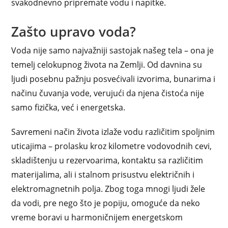
svakodnevno pripremate vodu i napitke.
Zašto upravo voda?
Voda nije samo najvažniji sastojak našeg tela – ona je
temelj celokupnog života na Zemlji. Od davnina su
ljudi posebnu pažnju posvećivali izvorima, bunarima i
načinu čuvanja vode, verujući da njena čistoća nije
samo fizička, već i energetska.
Savremeni način života izlaže vodu različitim spoljnim
uticajima – prolasku kroz kilometre vodovodnih cevi,
skladištenju u rezervoarima, kontaktu sa različitim
materijalima, ali i stalnom prisustvu električnih i
elektromagnetnih polja. Zbog toga mnogi ljudi žele
da vodi, pre nego što je popiju, omoguće da neko
vreme boravi u harmoničnijem energetskom