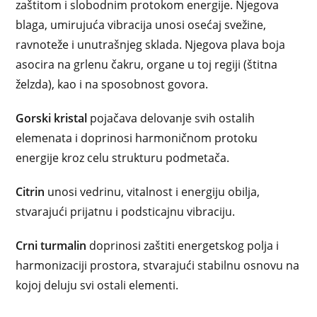
zaštitom i slobodnim protokom energije. Njegova
blaga, umirujuća vibracija unosi osećaj svežine,
ravnoteže i unutrašnjeg sklada. Njegova plava boja
asocira na grlenu čakru, organe u toj regiji (štitna
želzda), kao i na sposobnost govora.
Gorski kristal
pojačava delovanje svih ostalih
elemenata i doprinosi harmoničnom protoku
energije kroz celu strukturu podmetača.
Citrin
unosi vedrinu, vitalnost i energiju obilja,
stvarajući prijatnu i podsticajnu vibraciju.
Crni turmalin
doprinosi zaštiti energetskog polja i
harmonizaciji prostora, stvarajući stabilnu osnovu na
kojoj deluju svi ostali elementi.