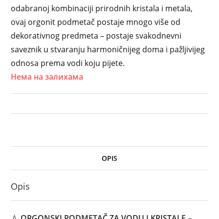
odabranoj kombinaciji prirodnih kristala i metala,
ovaj orgonit podmetač postaje mnogo više od
dekorativnog predmeta – postaje svakodnevni
saveznik u stvaranju harmoničnijeg doma i pažljivijeg
odnosa prema vodi koju pijete.
Нема на залихама
OPIS
Opis
💧
ORGONSKI PODMETAČ ZA VODU I KRISTALE –